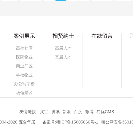
案例展示
招贤纳士
在线留言
高档社区
高层人才
医院物业
基层人才
商业厂区
学校物业
办公写字楼
场馆景区
友情链接:
淘宝
腾讯
新浪
百度
微博
易优CMS
© 2004-2020 五合华居
备案号:赣ICP备15005066号-1
赣公网安备36010