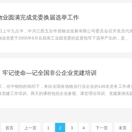
物业圆满完成党委换届选举工作
月31日上午九点半，中共江西五合华居物业发展有限公司委员会召开党员
业党委于2005年8月在昌南工业园党委的监督指导下选举产生的，是...
，牢记使命—记全国非公企业党建培训
天，在中物协的组织下，来自全国各地物业行业企业的148名党务工作者
业党建工作培训。两天的课程包括企业参观、课堂理论培训、党建案例实践.
首页
上一页
1
2
3
4
下一页
末页