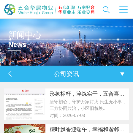
新闻中心
News
公司资讯
形象标杆，淬炼实干，五合喜上人
坚守初心，守护万家灯火 民生无小事，
三方协同共治，小区旧貌焕...
时间：2026-07-03
粽叶飘香迎端午，幸福和谐邻里情